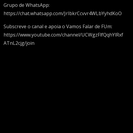
Grupo de WhatsApp:
https://chat.whatsapp.com/JrIbkrCcvvr4WLbYyhdKoO
Subscreve o canal e apoia o Vamos Falar de FUm:
https://www.youtube.com/channel/UCWgzFlfQqhYlRxf
ATnL2cjg/join