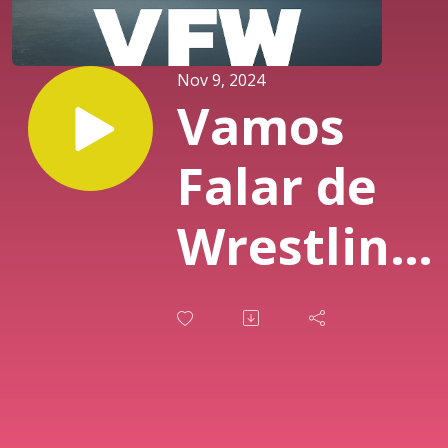
Nov 9, 2024
Vamos
Falar de
Wrestling:
I want a
title,
extra